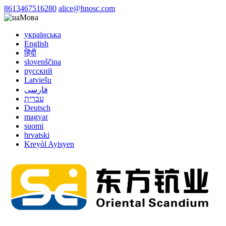
8613467516280
alice@hnosc.com
Мова
українська
English
हिंदी
slovenščina
русский
Latviešu
فارسی
עברית
Deutsch
magyar
suomi
hrvatski
Kreyòl Ayisyen