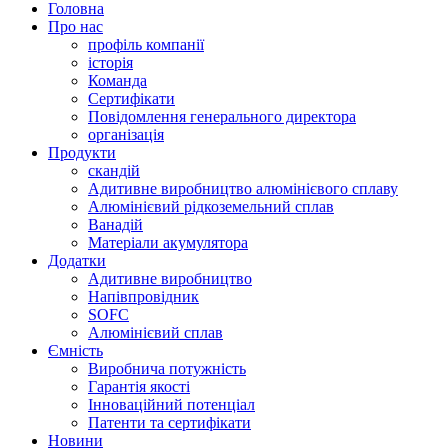
Головна
Про нас
профіль компанії
історія
Команда
Сертифікати
Повідомлення генерального директора
організація
Продукти
скандій
Адитивне виробництво алюмінієвого сплаву
Алюмінієвий рідкоземельний сплав
Ванадій
Матеріали акумулятора
Додатки
Адитивне виробництво
Напівпровідник
SOFC
Алюмінієвий сплав
Ємність
Виробнича потужність
Гарантія якості
Інноваційний потенціал
Патенти та сертифікати
Новини