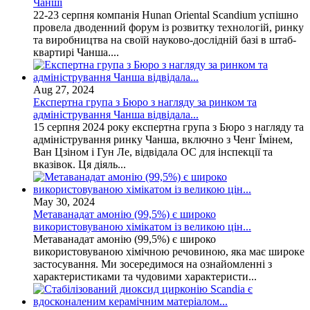
Чанші
22-23 серпня компанія Hunan Oriental Scandium успішно
провела дводенний форум із розвитку технологій, ринку
та виробництва на своїй науково-дослідній базі в штаб-
квартирі Чанша....
Aug 27, 2024
Експертна група з Бюро з нагляду за ринком та
адміністрування Чанша відвідала...
15 серпня 2024 року експертна група з Бюро з нагляду та
адміністрування ринку Чанша, включно з Ченг Їмінем,
Ван Цзіном і Гун Ле, відвідала ОС для інспекції та
вказівок. Ця діяль...
May 30, 2024
Метаванадат амонію (99,5%) є широко
використовуваною хімікатом із великою цін...
Метаванадат амонію (99,5%) є широко
використовуваною хімічною речовиною, яка має широке
застосування. Ми зосередимося на ознайомленні з
характеристиками та чудовими характеристи...