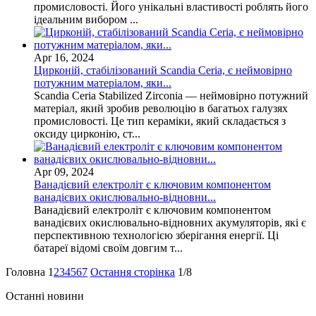
промисловості. Його унікальні властивості роблять його
ідеальним вибором ...
Apr 16, 2024
Цирконій, стабілізований Scandia Ceria, є неймовірно
потужним матеріалом, яки...
Scandia Ceria Stabilized Zirconia — неймовірно потужний
матеріал, який зробив революцію в багатьох галузях
промисловості. Це тип кераміки, який складається з
оксиду цирконію, ст...
Apr 09, 2024
Ванадієвий електроліт є ключовим компонентом
ванадієвих окислювально-відновни...
Ванадієвий електроліт є ключовим компонентом
ванадієвих окислювально-відновних акумуляторів, які є
перспективною технологією зберігання енергії. Ці
батареї відомі своїм довгим т...
Головна
1
2
3
4
5
6
7
Остання сторінка
1/8
Останні новини