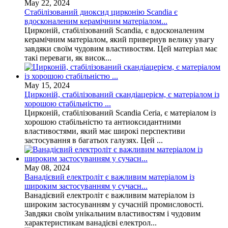
May 22, 2024
Стабілізований диоксид цирконію Scandia є
вдосконаленим керамічним матеріалом...
Цирконій, стабілізований Scandia, є вдосконаленим
керамічним матеріалом, який привернув велику увагу
завдяки своїм чудовим властивостям. Цей матеріал має
такі переваги, як висок...
May 15, 2024
Цирконій, стабілізований скандіацерієм, є матеріалом із
хорошою стабільністю ...
Цирконій, стабілізований Scandia Ceria, є матеріалом із
хорошою стабільністю та антиоксидантними
властивостями, який має широкі перспективи
застосування в багатьох галузях. Цей ...
May 08, 2024
Ванадієвий електроліт є важливим матеріалом із
широким застосуванням у сучасн...
Ванадієвий електроліт є важливим матеріалом із
широким застосуванням у сучасній промисловості.
Завдяки своїм унікальним властивостям і чудовим
характеристикам ванадієві електрол...