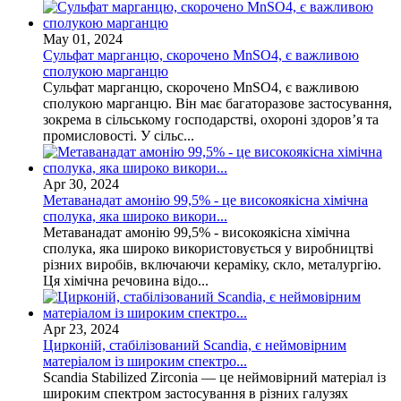
May 01, 2024
Сульфат марганцю, скорочено MnSO4, є важливою
сполукою марганцю
Сульфат марганцю, скорочено MnSO4, є важливою
сполукою марганцю. Він має багаторазове застосування,
зокрема в сільському господарстві, охороні здоров’я та
промисловості. У сільс...
Apr 30, 2024
Метаванадат амонію 99,5% - це високоякісна хімічна
сполука, яка широко викори...
Метаванадат амонію 99,5% - високоякісна хімічна
сполука, яка широко використовується у виробництві
різних виробів, включаючи кераміку, скло, металургію.
Ця хімічна речовина відо...
Apr 23, 2024
Цирконій, стабілізований Scandia, є неймовірним
матеріалом із широким спектро...
Scandia Stabilized Zirconia — це неймовірний матеріал із
широким спектром застосування в різних галузях