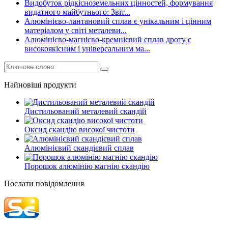
Видобуток рідкісноземельних цінностей, формування
видатного майбутнього: Звіт...
Алюмінієво-лантановий сплав є унікальним і цінним
матеріалом у світі металеви...
Алюмінієво-магнієво-кремнієвий сплав дроту є
високоякісним і універсальним ма...
Найновіші продукти
Дистильований металевий скандій
Оксид скандію високої чистоти
Алюмінієвий скандієвий сплав
Порошок алюмінію магнію скандію
Послати повідомлення