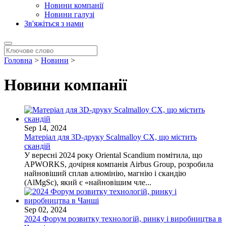
Новини компанії
Новини галузі
Зв'яжіться з нами
Головна
>
Новини
>
Новини компанії
Sep 14, 2024
Матеріал для 3D-друку Scalmalloy CX, що містить
скандій
У вересні 2024 року Oriental Scandium помітила, що
APWORKS, дочірня компанія Airbus Group, розробила
найновіший сплав алюмінію, магнію і скандію
(AlMgSc), який є «найновішим чле...
Sep 02, 2024
2024 Форум розвитку технологій, ринку і виробництва в