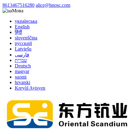
8613467516280
alice@hnosc.com
Мова
українська
English
हिंदी
slovenščina
русский
Latviešu
فارسی
עברית
Deutsch
magyar
suomi
hrvatski
Kreyòl Ayisyen