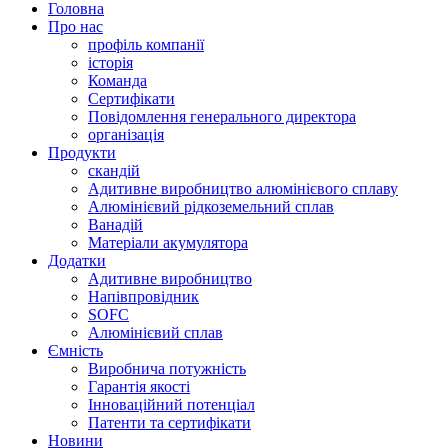
Головна
Про нас
профіль компанії
історія
Команда
Сертифікати
Повідомлення генерального директора
організація
Продукти
скандій
Адитивне виробництво алюмінієвого сплаву
Алюмінієвий рідкоземельний сплав
Ванадій
Матеріали акумулятора
Додатки
Адитивне виробництво
Напівпровідник
SOFC
Алюмінієвий сплав
Ємність
Виробнича потужність
Гарантія якості
Інноваційний потенціал
Патенти та сертифікати
Новини