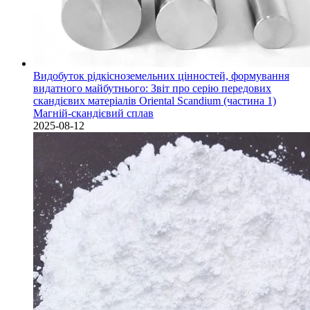
Видобуток рідкісноземельних цінностей, формування
видатного майбутнього: Звіт про серію передових
скандієвих матеріалів Oriental Scandium (частина 1)
Магній-скандієвий сплав
2025-08-12