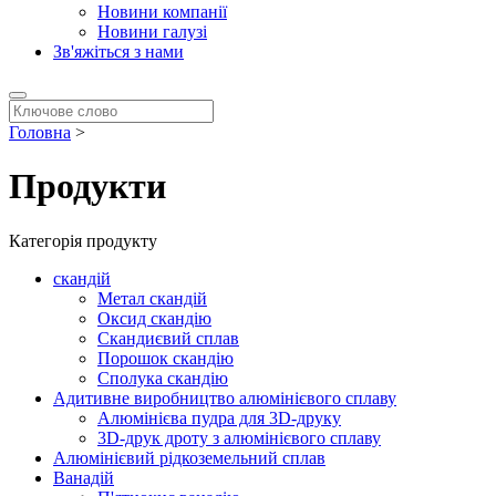
Новини компанії
Новини галузі
Зв'яжіться з нами
Головна
>
Продукти
Категорія продукту
скандій
Метал скандій
Оксид скандію
Скандиєвий сплав
Порошок скандію
Сполука скандію
Адитивне виробництво алюмінієвого сплаву
Алюмінієва пудра для 3D-друку
3D-друк дроту з алюмінієвого сплаву
Алюмінієвий рідкоземельний сплав
Ванадій