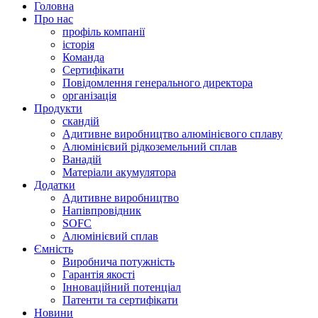
Головна
Про нас
профіль компанії
історія
Команда
Сертифікати
Повідомлення генерального директора
організація
Продукти
скандій
Адитивне виробництво алюмінієвого сплаву
Алюмінієвий рідкоземельний сплав
Ванадій
Матеріали акумулятора
Додатки
Адитивне виробництво
Напівпровідник
SOFC
Алюмінієвий сплав
Ємність
Виробнича потужність
Гарантія якості
Інноваційний потенціал
Патенти та сертифікати
Новини