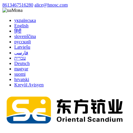
8613467516280
alice@hnosc.com
Мова
українська
English
हिंदी
slovenščina
русский
Latviešu
فارسی
עברית
Deutsch
magyar
suomi
hrvatski
Kreyòl Ayisyen