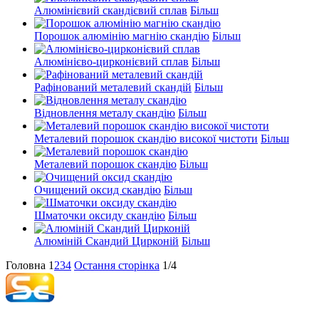
Алюмінієвий скандієвий сплав
Більш
Порошок алюмінію магнію скандію
Більш
Алюмінієво-цирконієвий сплав
Більш
Рафінований металевий скандій
Більш
Відновлення металу скандію
Більш
Металевий порошок скандію високої чистоти
Більш
Металевий порошок скандію
Більш
Очищений оксид скандію
Більш
Шматочки оксиду скандію
Більш
Алюміній Скандий Цирконій
Більш
Головна
1
2
3
4
Остання сторінка
1/4