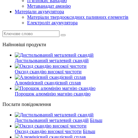
П'ятиокис ванадію
Метаванадат амонію
Матеріали акумулятора
Матеріали твердооксидних паливних елементів
Електроліт акумулятора
Найновіші продукти
Дистильований металевий скандій
Оксид скандію високої чистоти
Алюмінієвий скандієвий сплав
Порошок алюмінію магнію скандію
Послати повідомлення
Дистильований металевий скандій
Більш
Оксид скандію високої чистоти
Більш